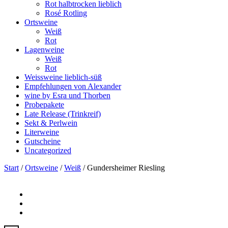
Rot halbtrocken lieblich
Rosé Rotling
Ortsweine
Weiß
Rot
Lagenweine
Weiß
Rot
Weissweine lieblich-süß
Empfehlungen von Alexander
wine by Esra und Thorben
Probepakete
Late Release (Trinkreif)
Sekt & Perlwein
Literweine
Gutscheine
Uncategorized
Start
/
Ortsweine
/
Weiß
/ Gundersheimer Riesling