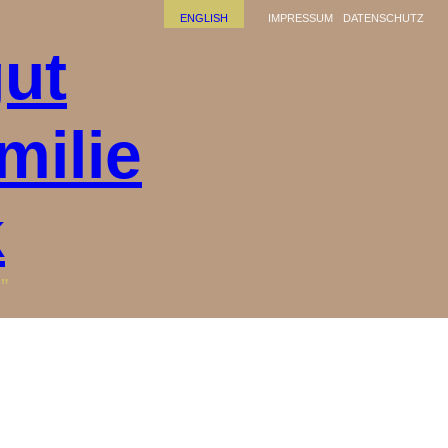
ENGLISH
IMPRESSUM
DATENSCHUTZ
”