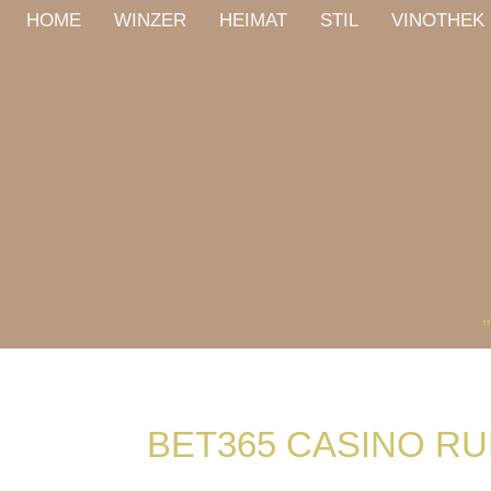
HOME
WINZER
HEIMAT
STIL
VINOTHEK
BET365 CASINO R