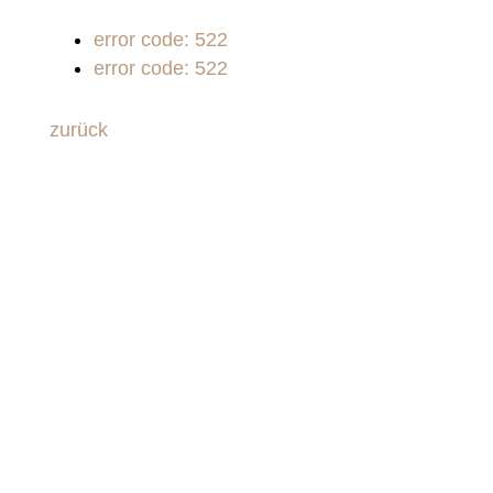
error code: 522
error code: 522
zurück