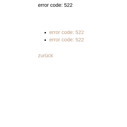
error code: 522
error code: 522
error code: 522
zurück