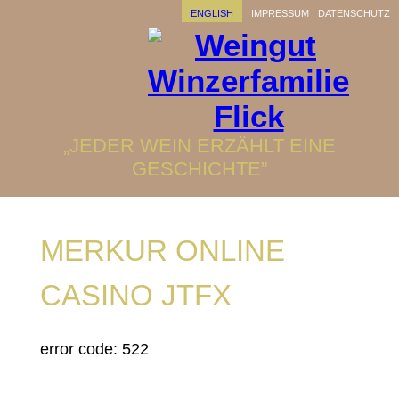
ENGLISH
IMPRESSUM
DATENSCHUTZ
„JEDER WEIN ERZÄHLT EINE
GESCHICHTE”
MERKUR ONLINE
CASINO JTFX
error code: 522