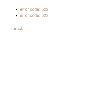
error code: 522
error code: 522
zurück